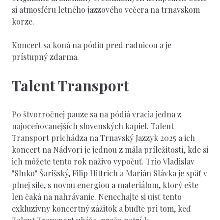
si atmosféru letného jazzového večera na trnavskom
korze.
Koncert sa koná na pódiu pred radnicou a je
prístupný zdarma.
Talent Transport
Po štvorročnej pauze sa na pódiá vracia jedna z
najoceňovanejších slovenských kapiel. Talent
Transport prichádza na Trnavský Jazzyk 2025 a ich
koncert na Nádvorí je jednou z mála príležitostí, kde si
ich môžete tento rok naživo vypočuť. Trio Vladislav
"Slnko" Šarišský, Filip Hittrich a Marián Slávka je späť v
plnej sile, s novou energiou a materiálom, ktorý ešte
len čaká na nahrávanie. Nenechajte si ujsť tento
exkluzívny koncertný zážitok a buďte pri tom, keď