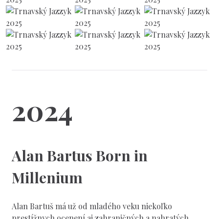
2024
Alan Bartus Born in
Millenium
Alan Bartuš má už od mladého veku niekoľko
prestížnych ocenení aj zahraničných a nahratých