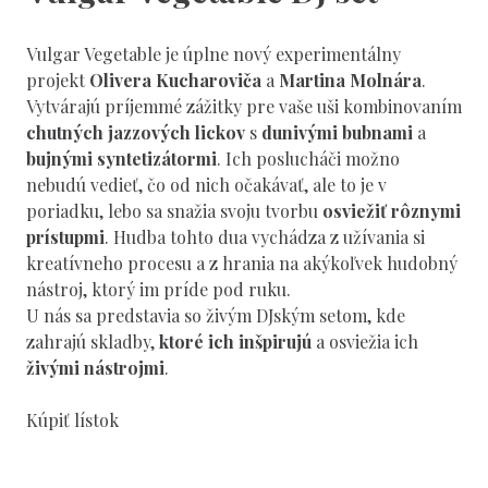
Vulgar Vegetable je úplne nový experimentálny
projekt
Olivera Kucharoviča
a
Martina Molnára
.
Vytvárajú príjemmé zážitky pre vaše uši kombinovaním
chutných jazzových lickov
s
dunivými bubnami
a
bujnými syntetizátormi
. Ich poslucháči možno
nebudú vedieť, čo od nich očakávať, ale to je v
poriadku, lebo sa snažia svoju tvorbu
osviežiť rôznymi
prístupmi
. Hudba tohto dua vychádza z užívania si
kreatívneho procesu a z hrania na akýkoľvek hudobný
nástroj, ktorý im príde pod ruku.
U nás sa predstavia so živým DJským setom, kde
zahrajú skladby,
ktoré ich inšpirujú
a osviežia ich
živými nástrojmi
.
Kúpiť lístok