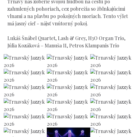
Trnavy nás zoberie svojou hudbou na cestu po
zahmlených pohoriach, cez pobrežia so žblnkajúcimi
vlnami a na plavbu po pokojných moriach. Tento výlet
má jasný cieľ - nájsť vnútorný pokoj.
Lukáš Šnábel Quartet, Lash & Grey, H3O Organ Trio,
Júlia Kozáková – Manuša II, Petros Klampanis Trio