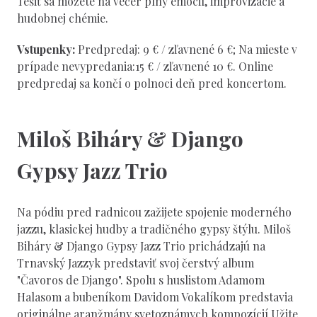
Tešiť sa môžete na večer plný emócií, improvizácie a
hudobnej chémie.
Vstupenky:
Predpredaj: 9 € / zľavnené 6 €; Na mieste v
prípade nevypredania:15 € / zľavnené 10 €. Online
predpredaj sa končí o polnoci deň pred koncertom.
Miloš Biháry & Django
Gypsy Jazz Trio
Na pódiu pred radnicou zažijete spojenie moderného
jazzu, klasickej hudby a tradičného gypsy štýlu. Miloš
Biháry & Django Gypsy Jazz Trio prichádzajú na
Trnavský Jazzyk predstaviť svoj čerstvý album
"Čavoros de Django". Spolu s huslistom Adamom
Halasom a bubeníkom Davidom Vokalíkom predstavia
originálne aranžmány svetoznámych kompozícií Užite