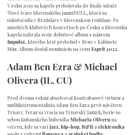
V roku 2019 sa kapela prebojovala do finále súťaže
'Nové tváre Slovenského jazzuNULL, ktorá sa
uskutočnila v Bratislave v Slovenskom rozhlase. Po
mnohých klubových koncertoch po Česku a Slovensku
kapela nahrala svoje debutové album s názvom
Impulse
, ktorého krst prebehol v Brne v Kabinete
Múz. Album dostal nomináciu na cenu
Esprit 2022
.
Adam Ben Ezra & Michael
Olivera (IL, CU)
Pred dvoma rokmi absolvoval kontrabasový virtuóz a
multiinštrumentalista Adam Ben Ezra prvú návštevu
Trnavy. Teraz sa vracia na Trnavský Jazzyk, berie so
sebou kubánskeho bubeníka
Michaela Oliveru
na
večeru, kde sa varí
jazz
,
hip-hop
,
R&B
a
elektronika
spolu s vplyvmi
flamenca
a
arabskej hudby
.