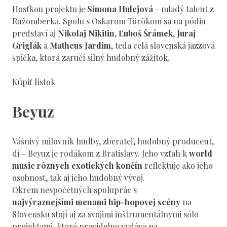
Hosťkou projektu je
Simona Hulejová
- mladý talent z
Ružomberka. Spolu s Oskarom Törökom sa na pódiu
predstaví aj
Nikolaj Nikitin
,
Ľuboš Šrámek
,
Juraj
Griglák
a
Matheus Jardim
, teda celá slovenská jazzová
špička, ktorá zaručí silný hudobný zážitok.
Kúpiť lístok
Beyuz
Vášnivý milovník hudby, zberateľ, hudobný producent,
dj – Beyuz je rodákom z Bratislavy. Jeho vzťah k
world
music rôznych exotických končín
reflektuje ako jeho
osobnosť, tak aj jeho hudobný vývoj.
Okrem nespočetných spoluprác s
najvýraznejšími
menami hip-hopovej scény
na
Slovensku stojí aj za svojimi inštrumentálnymi sólo
projektami, ktoré pravidelne vydáva na