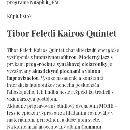
programe
NuSpirit_FM
.
Kúpiť lístok
Tibor Feledi Kairos Quintet
Tibor Feledi Kairos Quintet charakterizujú energické
vystúpenia s
intenzívnou súhrou
.
Moderný jazz
s
prvkami
prog-rocku
a
synťákovej elektroniky
je
vyvažovaný
akustickými plochami
a
voľnou
improvizáciou
. Vysoké nasadenie a konštantá
interakcia hudobníkov nenechá poslucháča
ľahostajného. Ich hudba nesie rešpekt ku tradícii s
vizionárskym postojom.
Aktuálne pripravovaný štúdiový dvojalbum
MORE =
less
je epickou výpravou za hľadaním rovnováhy v
materiálnom, prírodnom a duševnom svete.
Na konte majú aj oceňovaný album
Common