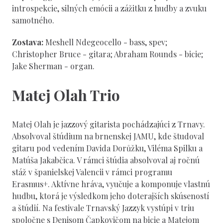
introspekcie, silných emócii a zážitku z hudby a zvuku
samotného.
Zostava:
Meshell Ndegeocello - bass, spev;
Christopher Bruce - gitara; Abraham Rounds - bicie;
Jake Sherman - organ.
Matej Olah Trio
Matej Olah je jazzový gitarista pochádzajúci z Trnavy.
Absolvoval štúdium na brnenskej JAMU, kde študoval
gitaru pod vedením Davida Dorůžku, Viléma Spilku a
Matúša Jakabčica. V rámci štúdia absolvoval aj ročnú
stáž v španielskej Valencii v rámci programu
Erasmus+. Aktívne hráva, vyučuje a komponuje vlastnú
hudbu, ktorá je výsledkom jeho doterajších skúseností
a štúdií. Na festivale Trnavský Jazzyk vystúpi v triu
spoločne s Denisom Čapkovičom na bicie a Matejom