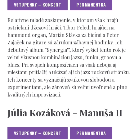
VSTUPENKY – KONCERT
PERMANENTKA
Relatívne mladé zoskupenie, v ktorom však hrajú
ostrielaní džezoví hráči. Tibor Feledi hrajúci na
hammond organ, Marián Slávka za bicími a Peter
Zajaček na gitare sú zárukou zábavnej hodinky. Ich
debutový album “Synergia”, ktorý vyšiel tento rok je
veľmi vkusnou kombináciou jazzu, funku, groovu a
blues. Pri svojich kompozíciach sa však neboja aj
miestami pritlačiť a ukázať aj ich jazz rockovú stránku.
Ich koncerty sa vyznačujú zvukovou slobodou a
experimentami, ale zároveň sú veľmi uvoľnené a plné
kvalitných improvizácii.
Júlia Kozáková - Manuša II
VSTUPENKY – KONCERT
PERMANENTKA