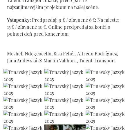
Talent Transport ukáže, prečo patrí k
najzaujímavejším projektom na našej scéne.
Vstupenky:
Predpredaj: 9 € / zľavnené 6 €; Na mieste:
15 € / zľavnené 10 €. Online predpredaj sa končí o
polnoci deň pred koncertom.
Meshell Ndegeocello, Sisa Fehér, Alfredo Rodríguez,
Jana Andevská & Martin Valihora, Talent Transport