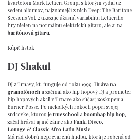
kvartetom Mark Lettieri Group, s ktorým vydal už
sedem albumov, najznámejší z nich Deep: The Baritone
Seesions Vol. 2 ukazuje úžasnú variabilitu Lettieriho
hry nielen na normálnu elektrickú gitaru, ale aj na
baritónovú gitaru
.
Kúpiť lístok
DJ Shakul
DJ z Trnavy, kt. funguje od roku 1999.
Hráva na
gramofónoch
a začínal ako hip hopový DJ a promoter
hip hopových akcii v Trnave ako súčasť zoskupenia
Burner Posse. Po niekoľkých rokoch popri svojej
srdcovke, ktorou je
trueschool
a
boombap hip hop
,
začal hrávať aj iné žánre ako
Funk
,
Disco
,
Lounge
&
Classic Afro Latin Music
.
Má rád dobrú neprevarenú hudbu, ktorá je robená od