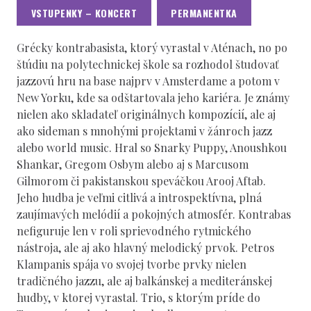
VSTUPENKY – KONCERT
PERMANENTKA
Grécky kontrabasista, ktorý vyrastal v Aténach, no po
štúdiu na polytechnickej škole sa rozhodol študovať
jazzovú hru na base najprv v Amsterdame a potom v
New Yorku, kde sa odštartovala jeho kariéra. Je známy
nielen ako skladateľ originálnych kompozícií, ale aj
ako sideman s mnohými projektami v žánroch jazz
alebo world music. Hral so Snarky Puppy, Anoushkou
Shankar, Gregom Osbym alebo aj s Marcusom
Gilmorom či pakistanskou speváčkou Arooj Aftab.
Jeho hudba je veľmi citlivá a introspektívna, plná
zaujímavých melódií a pokojných atmosfér. Kontrabas
nefiguruje len v roli sprievodného rytmického
nástroja, ale aj ako hlavný melodický prvok. Petros
Klampanis spája vo svojej tvorbe prvky nielen
tradičného jazzu, ale aj balkánskej a mediteránskej
hudby, v ktorej vyrastal. Trio, s ktorým príde do