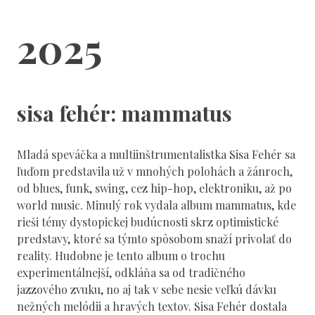
2025
sisa fehér: mammatus
Mladá speváčka a multiinštrumentalistka Sisa Fehér sa
ľuďom predstavila už v mnohých polohách a žánroch,
od blues, funk, swing, cez hip-hop, elektroniku, až po
world music. Minulý rok vydala album mammatus, kde
rieši témy dystopickej budúcnosti skrz optimistické
predstavy, ktoré sa týmto spôsobom snaží privolať do
reality. Hudobne je tento album o trochu
experimentálnejší, odkláňa sa od tradičného
jazzového zvuku, no aj tak v sebe nesie veľkú dávku
nežných melódii a hravých textov. Sisa Fehér dostala