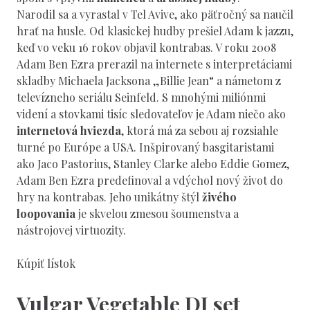
Narodil sa a vyrastal v Tel Avive, ako päťročný sa naučil
hrať na husle. Od klasickej hudby prešiel Adam k jazzu,
keď vo veku 16 rokov objavil kontrabas. V roku 2008
Adam Ben Ezra prerazil na internete s interpretáciami
skladby Michaela Jacksona „Billie Jean“ a námetom z
televízneho seriálu Seinfeld. S mnohými miliónmi
videní a stovkami tisíc sledovateľov je Adam niečo ako
internetová hviezda
, ktorá má za sebou aj rozsiahle
turné po Európe a USA. Inšpirovaný basgitaristami
ako Jaco Pastorius, Stanley Clarke alebo Eddie Gomez,
Adam Ben Ezra predefinoval a vdýchol nový život do
hry na kontrabas. Jeho unikátny štýl
živého
loopovania
je skvelou zmesou šoumenstva a
nástrojovej virtuozity.
Kúpiť lístok
Vulgar Vegetable DJ set