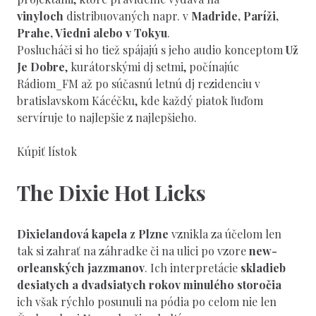
vinyloch
distribuovaných napr. v
Madride, Paríži,
Prahe, Viedni
alebo v
Tokyu
.
Poslucháči si ho tiež spájajú s jeho audio konceptom
Už
Je Dobre
, kurátorskými dj setmi, počínajúc
Rádiom_FM až po súčasnú letnú dj rezidenciu v
bratislavskom Kácéčku, kde každý piatok ľuďom
servíruje to najlepšie z najlepšieho.
Kúpiť lístok
The Dixie Hot Licks
Dixielandová kapela z Plzne
vznikla za účelom len
tak si zahrať na záhradke či na ulici po vzore
new-
orleanských jazzmanov
. Ich interpretácie
skladieb
desiatych a dvadsiatych
r
okov
minulého storočia
ich však rýchlo posunuli na pódia po celom nie len