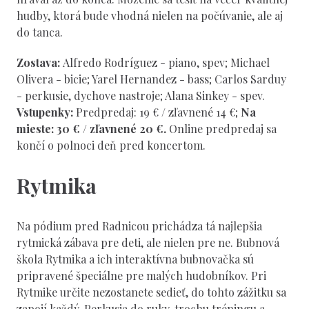
hudby, ktorá bude vhodná nielen na počúvanie, ale aj
do tanca.
Zostava:
Alfredo Rodríguez - piano, spev; Michael
Olivera - bicie; Yarel Hernandez - bass; Carlos Sarduy
- perkusie, dychove nastroje; Alana Sinkey - spev.
Vstupenky:
Predpredaj: 19 € / zľavnené 14 €;
Na
mieste: 30 € / zľavnené 20 €.
Online predpredaj sa
končí o polnoci deň pred koncertom.
Rytmika
Na pódium pred Radnicou prichádza tá najlepšia
rytmická zábava pre deti, ale nielen pre ne. Bubnová
škola Rytmika a ich interaktívna bubnovačka sú
pripravené špeciálne pre malých hudobníkov. Pri
Rytmike určite nezostanete sedieť, do tohto zážitku sa
zapojí každý. Perkusia do ruky, trochu tréningu a