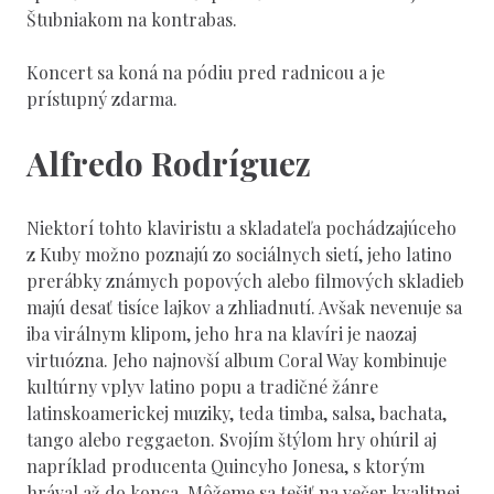
Štubniakom na kontrabas.
Koncert sa koná na pódiu pred radnicou a je
prístupný zdarma.
Alfredo Rodríguez
Niektorí tohto klaviristu a skladateľa pochádzajúceho
z Kuby možno poznajú zo sociálnych sietí, jeho latino
prerábky známych popových alebo filmových skladieb
majú desať tisíce lajkov a zhliadnutí. Avšak nevenuje sa
iba virálnym klipom, jeho hra na klavíri je naozaj
virtuózna. Jeho najnovší album Coral Way kombinuje
kultúrny vplyv latino popu a tradičné žánre
latinskoamerickej muziky, teda timba, salsa, bachata,
tango alebo reggaeton. Svojím štýlom hry ohúril aj
napríklad producenta Quincyho Jonesa, s ktorým
hrával až do konca. Môžeme sa tešiť na večer kvalitnej