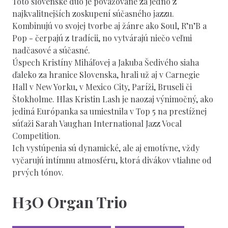
Toto slovenské duo je považované za jedno z
najkvalitnejších zoskupení súčasného jazzu.
Kombinujú vo svojej tvorbe aj žánre ako Soul, R’n’B a
Pop - čerpajú z tradícii, no vytvárajú niečo veľmi
nadčasové a súčasné.
Úspech Kristíny Miháľovej a Jakuba Šedivého siaha
ďaleko za hranice Slovenska, hrali už aj v Carnegie
Hall v New Yorku, v Mexico City, Paríži, Bruseli či
Štokholme. Hlas Kristin Lash je naozaj výnimočný, ako
jediná Európanka sa umiestnila v Top 5 na prestížnej
súťaži Sarah Vaughan International Jazz Vocal
Competition.
Ich vystúpenia sú dynamické, ale aj emotívne, vždy
vyčarujú intímnu atmosféru, ktorá divákov vtiahne od
prvých tónov.
H3O Organ Trio