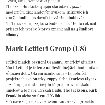
Česku, ale aj Nemecku či pobaltí.
The Dixie Hot Licks spájajú starodávny jazz s
moderným dixielandovým zvukom. Inšpiruje ich
staršia hudba
, no dávajú jej
sviežu mladú tvár
.
Na Trnavskom jazzyku si budeme môcť tento rok užiť
prierez ich tvorby, ktorý zaznamenali na
4 štúdiové
albumy
.
Mark Lettieri Group (US)
Držiteľ
piatich ocenení Grammy
, americký gitarista
Mark Lettieri je jeden z
najflexibilnejších
hudobníkov
súčasnej doby. Okrem účinkovania v hudobných
projektoch ako
Snarky Puppy
alebo
Fearless Flyers
je známy aj ako štúdiový hráč pre obrovskú škálu
umelcov a to napr.
Erykah Badu,
The Jacksons
,
Kirk
Franklin
alebo
50 Cent
či
Xzibit
.
V Trnave sa predstaví so svojím autorským projektom,