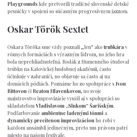
Playgrounds
kde pretvorili tradičné slovenské detské
pesničky v spojení so súčasným progresívnym jazzom.
Oskar Török Sextet
Oskara Töröka sme vždy poznali „len“ ako
trubkára
v
rôznych formáciách s výrazným lídrom, no jeho hra
bola neprehliadnuteľná. Rodák z Humenného študoval
trúbku na Katovickej hudobnej akadémii, často
účinkuje v zahraničí, no objavuje sa často aj na
domácich pódiách. Poznáme ho zo spolupráce s
Ivou
Bittovou
či
Beatou Hlavenkovou
, no svoje
majstrovstvo improvizácie využil aj v spolupráci so
skladateľom
Vladislavom „Slnkom“ Šarišským
.
Podfarbovanie
ambientne ladenými tónmi
a
dynamicky precítenou improvizáciou
ho robí v
každom ansámbli jedinečným, preto mu právom patrí
miesto na našom festivale.