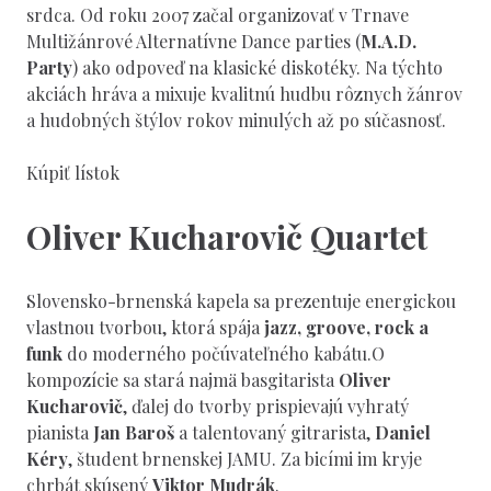
srdca. Od roku 2007 začal organizovať v Trnave
Multižánrové Alternatívne Dance parties (
M.A.D.
Party
) ako odpoveď na klasické diskotéky. Na týchto
akciách hráva a mixuje kvalitnú hudbu rôznych žánrov
a hudobných štýlov rokov minulých až po súčasnosť.
Kúpiť lístok
Oliver Kucharovič Quartet
Slovensko-brnenská kapela sa prezentuje energickou
vlastnou tvorbou, ktorá spája
jazz, groove, rock a
funk
do moderného počúvateľného kabátu.O
kompozície sa stará najmä basgitarista
Oliver
Kucharovič
, ďalej do tvorby prispievajú vyhratý
pianista
Jan Baroš
a talentovaný gitrarista,
Daniel
Kéry
, študent brnenskej JAMU. Za bicími im kryje
chrbát skúsený
Viktor Mudrák
.