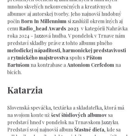
mnoho skvelých nekonvenčných a kreatívnych
albumov aj autorskej tvorby. Jeho najnovší hudobný
počin
Born In Millennium
si zaslúžil okrem iných aj
cenu
Radio_head Awards 2023
v kategórii Nahrávka
roka 2024 - Jazzová hudba. V pondelok v Trnave nám
predstaví skladby práve z tohto albumu plného
melodickej nápaditosti
,
harmonickej predstavivosti
a
rytmického majstrovstva
spolu s
Pištom
Bartušom
na kontrabase a
Antoniom Cerfedom
na
bicích.
Katarzia
Slovenská speváčka, textárka a skladateľka, ktorá má
na svojom konte už
šesť štúdiových albumov
sa
predstaví hneď v pondelok na Trnavskom Jazzyku.
Predstaví svoj najnovší album
Šťastné dieťa
, kde sa