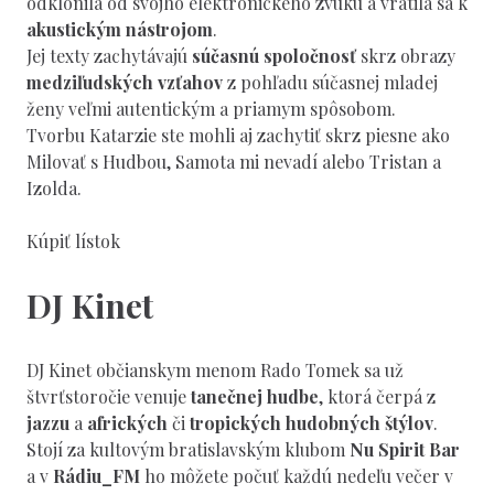
odklonila od svojho elektronického zvuku a vrátila sa k
akustickým nástrojom
.
Jej texty zachytávajú
súčasnú spoločnosť
skrz obrazy
medziľudských vzťahov
z pohľadu súčasnej mladej
ženy veľmi autentickým a priamym spôsobom.
Tvorbu Katarzie ste mohli aj zachytiť skrz piesne ako
Milovať s Hudbou, Samota mi nevadí alebo Tristan a
Izolda.
Kúpiť lístok
DJ Kinet
DJ Kinet občianskym menom Rado Tomek sa už
štvrťstoročie venuje
tanečnej hudbe
, ktorá čerpá z
jazzu
a
afrických
či
tropických hudobných štýlov
.
Stojí za kultovým bratislavským klubom
Nu Spirit Bar
a v
Rádiu_FM
ho môžete počuť každú nedeľu večer v