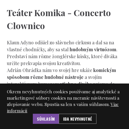
Teáter Komika - Concerto
Clownico
Klaun Adyno odišiel zo slávneho cirkusu a dal sa na
vlastné chodníčky, aby sa stal
hudobným virtuózom
.
Predstaví nám rôzne žonglérske kúsky, ktoré diváka
určite prekvapia svojou kreativitou.
Adrián Ohrádka nám vo svojej hre ukáže
komickým
spôsobom rôzne hudobné nástroje
a svojím
interaktívnym humorom
vtiahne diváka
priamo do
deja.
Okrem nevyhnutných cookies používame aj analytické a
Vhodné pre deti z materských škôl až prvý stupeň
marketingové súbory cookies na meranie návštevnosti a
zlepšovanie webu. Spustia sa len s vaším súhlasom.
Viac
základných škôl.
informácií
Isfar Sarabski Quartet (AZ)
SÚHLASÍM
IBA NEVYHNUTNÉ