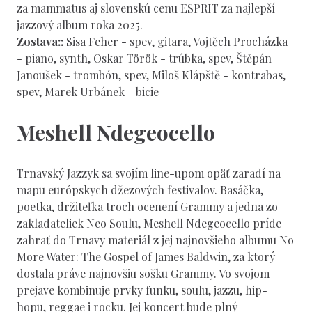
za mammatus aj slovenskú cenu ESPRIT za najlepší
jazzový album roka 2025.
Zostava::
Sisa Feher - spev, gitara, Vojtěch Procházka
- piano, synth, Oskar Török - trúbka, spev, Štěpán
Janoušek - trombón, spev, Miloš Klápště - kontrabas,
spev, Marek Urbánek - bicie
Meshell Ndegeocello
Trnavský Jazzyk sa svojím line-upom opäť zaradí na
mapu európskych džezových festivalov. Basáčka,
poetka, držiteľka troch ocenení Grammy a jedna zo
zakladateliek Neo Soulu, Meshell Ndegeocello príde
zahrať do Trnavy materiál z jej najnovšieho albumu No
More Water: The Gospel of James Baldwin, za ktorý
dostala práve najnovšiu sošku Grammy. Vo svojom
prejave kombinuje prvky funku, soulu, jazzu, hip-
hopu, reggae i rocku. Jej koncert bude plný