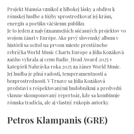
Projekt Manuša vznikol z hlbokej lásky a obdivu k
rómskej hudbe a túžby sprostredkovať jej krásu,
energiu a poetiku väčšiemu publiku.
Je to jeden z najvýznamnejších súčasných projektov vo
svojom žánri v Európe. Ako prvý slovenský album v
histórii sa ocitol na prvom mieste prestížneho
rebríčka World Music Charts Europe a Júlia Kozáková
zaňho vyhrala aj cenu Radio_Head Award 2025 v
kategórii Nahrávka roka 2025 za žáner World Music.
Jej hudba je plná radosti, temperamentnosti a
bezprostrednosti. V Trnave sa Júlia Kozáková
predstaví s rešpektovanými hudobníkmi a predvedú
vkusne skomponovaný repertoár, kde sa kombinuje
rómska tradícia, ale aj vlastný rukopis autorky.
Petros Klampanis (GRE)